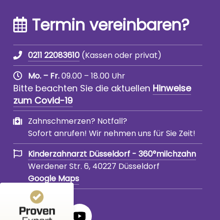
Termin vereinbaren?
0211 22083610
(Kassen oder privat)
Mo. – Fr.
09.00 – 18.00 Uhr
Bitte beachten Sie die aktuellen
Hinweise
zum Covid-19
Kundenbewertungen und Erfahrungen zu
360°zahn - Zahnarzt Düsseldorf
Zahnschmerzen? Notfall?
Sofort anrufen! Wir nehmen uns für Sie Zeit!
%
100
SEHR GUT
Empfehlungen auf
Kinderzahnarzt Düsseldorf - 360°milchzahn
ProvenExpert.com
5,00
/
4,86
Werdener Str. 6, 40227 Düsseldorf
Google Maps
3.388
28
3
Bewertungen von
Bewertungen auf
anderen Quellen
ProvenExpert.com
360°
360°
360°