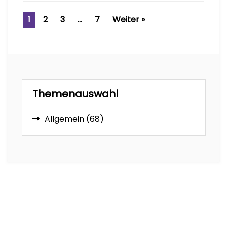
Seite
Seite
Seite
Seite
1
2
3
…
7
Weiter »
Themenauswahl
Allgemein
(68)